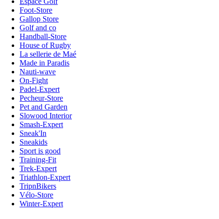
Espace Golf
Foot-Store
Gallop Store
Golf and co
Handball-Store
House of Rugby
La sellerie de Maé
Made in Paradis
Nauti-wave
On-Fight
Padel-Expert
Pecheur-Store
Pet and Garden
Slowood Interior
Smash-Expert
Sneak'In
Sneakids
Sport is good
Training-Fit
Trek-Expert
Triathlon-Expert
TripnBikers
Vélo-Store
Winter-Expert