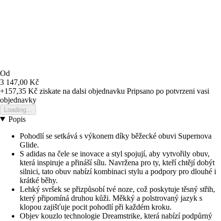
Od
3 147,00 Kč
+157,35 Kč
ziskate na dalsi objednavku
Pripsano po potvrzeni vasi
objednavky
Loading...
Popis
Pohodlí se setkává s výkonem díky běžecké obuvi Supernova
Glide.
S adidas na čele se inovace a styl spojují, aby vytvořily obuv,
která inspiruje a přináší sílu. Navržena pro ty, kteří chtějí dobýt
silnici, tato obuv nabízí kombinaci stylu a podpory pro dlouhé i
krátké běhy.
Lehký svršek se přizpůsobí tvé noze, což poskytuje těsný střih,
který připomíná druhou kůži. Měkký a polstrovaný jazyk s
klopou zajišťuje pocit pohodlí při každém kroku.
Objev kouzlo technologie Dreamstrike, která nabízí podpůrný