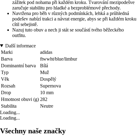
zážitek pod nohama při každém kroku. Tvarování mezipodešve
zaručuje stabilitu pro hladké a bezproblémové přechody.
Navržena pro běh v různých podmínkách, lehká a průhledná
podešev nabízí trakci a návrat energie, abys se při každém kroku
cítil sebejistě.
Nazuj tuto obuv a nech ji stát se součástí tvého běžeckého
outfitu.
Další informace
Marki
adidas
Barva
ftwwht/blue/limbur
Dominantní barva
Bílá
Typ
Muž
Věk
Dospělý
Rozsah
Supernova
Drop
10 mm
Hmotnost obuvi (g)
282
Stabilita
Neutre
Loading...
Loading...
Všechny naše značky