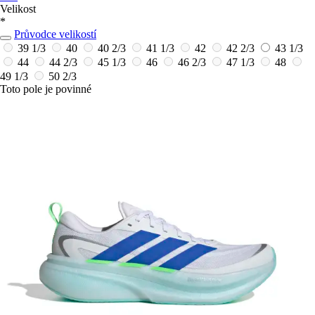
Velikost
*
Průvodce velikostí
39 1/3
40
40 2/3
41 1/3
42
42 2/3
43 1/3
44
44 2/3
45 1/3
46
46 2/3
47 1/3
48
49 1/3
50 2/3
Toto pole je povinné