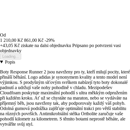
Od
1 210,00 Kč
861,00 Kč
-29%
+43,05 Kč
ziskate na dalsi objednavku
Pripsano po potvrzeni vasi
objednavky
Loading...
Popis
Boty Response Runner 2 jsou navrženy pro ty, kteří milují pocity, které
přináší běhání. Logo adidas je synonymem kvality a tento model není
výjimkou. S prodyšným síťovým svrškem nabízejí tyto boty dokonalé
padnutí a udržují vaše nohy pohodlně v chladu. Mezipodešev
Cloudfoam poskytuje maximální pohodlí s ultra měkkým odpružením
při každém kroku. Ať už se chystáte na maraton, nebo se vydáváte na
příjemný běh, jsou navrženy tak, aby podporovaly každý váš pohyb.
Odolná gumová podrážka zajišťuje optimální trakci pro větší stabilitu
na různých površích. Antimikrobiální stélka Ortholite zaručuje vaše
pohodlí kilometr za kilometrem. S těmito botami neprostě běháte, ale
vytváříte svůj styl.