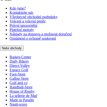
Kdo jsme?
Kontaktujte nás
Všeobecné obchodní podmínky
Vrácení a vrácení peněz
Právní upozornění
Platební metody
Náklady na dopravu a možnosti doručení
Oznámení o ochraně soukromí
Naše obchody
Basket-Center
Daily Bikers
Direct-Volley
Espace Golf
Foot-Store
Gallop Store
Golf and co
Handball-Store
House of Rugby
La sellerie de Maé
Made in Paradis
Nauti-wave