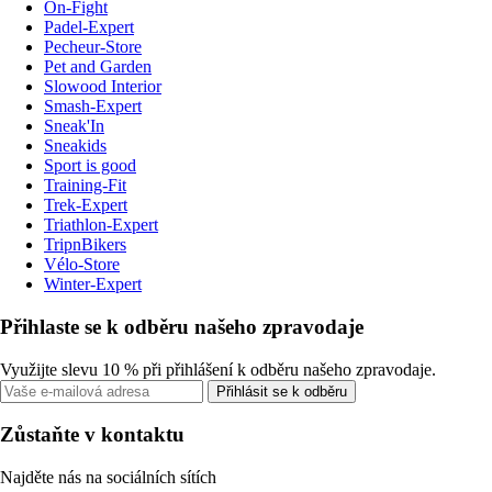
On-Fight
Padel-Expert
Pecheur-Store
Pet and Garden
Slowood Interior
Smash-Expert
Sneak'In
Sneakids
Sport is good
Training-Fit
Trek-Expert
Triathlon-Expert
TripnBikers
Vélo-Store
Winter-Expert
Přihlaste se k odběru našeho zpravodaje
Využijte slevu 10 % při přihlášení k odběru našeho zpravodaje.
Přihlásit se k odběru
Zůstaňte v kontaktu
Najděte nás na sociálních sítích