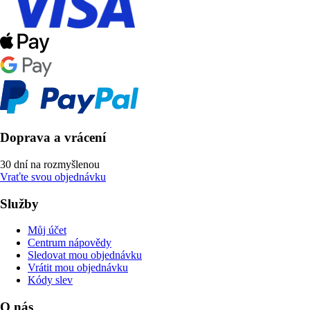
Doprava a vrácení
30 dní na rozmyšlenou
Vraťte svou objednávku
Služby
Můj účet
Centrum nápovědy
Sledovat mou objednávku
Vrátit mou objednávku
Kódy slev
O nás