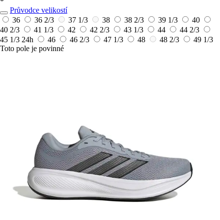
*
Průvodce velikostí
36
36 2/3
37 1/3
38
38 2/3
39 1/3
40
40 2/3
41 1/3
42
42 2/3
43 1/3
44
44 2/3
45 1/3
24h
46
46 2/3
47 1/3
48
48 2/3
49 1/3
Toto pole je povinné