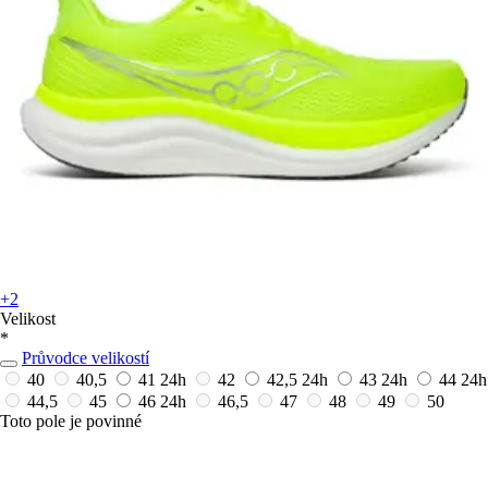
+2
Velikost
*
Průvodce velikostí
40
40,5
41
24h
42
42,5
24h
43
24h
44
24h
44,5
45
46
24h
46,5
47
48
49
50
Toto pole je povinné