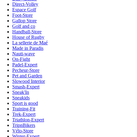
Direct-Volley
Espace Golf
Foot-Store
Gallop Store
Golf and co
Handball-Store
House of Rugby
La sellerie de Maé
Made in Paradis
Nauti-wave
On-Fight
Padel-Expert
Pecheur-Store
Pet and Garden
Slowood Interior
Smash-Expert
Sneak'In
Sneakids
Sport is good
Training-Fit
Trek-Expert
Triathlon-Expert
TripnBikers
Vélo-Store
Winter-Expert