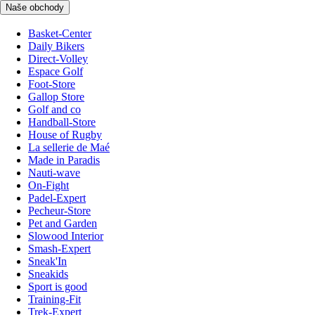
Naše obchody
Basket-Center
Daily Bikers
Direct-Volley
Espace Golf
Foot-Store
Gallop Store
Golf and co
Handball-Store
House of Rugby
La sellerie de Maé
Made in Paradis
Nauti-wave
On-Fight
Padel-Expert
Pecheur-Store
Pet and Garden
Slowood Interior
Smash-Expert
Sneak'In
Sneakids
Sport is good
Training-Fit
Trek-Expert