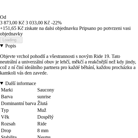
Od
3 873,00 Kč
3 033,00 Kč
-22%
+151,65 Kč
ziskate na dalsi objednavku
Pripsano po potvrzeni vasi
objednavky
Loading...
Popis
Objevte vrchol pohodlí a všestrannosti s novým Ride 19. Tato
neutrální a univerzální obuv je lehčí, měkčí a reakčnější než kdy jindy,
což z ní činí ideálního partnera pro každé běhání, každou procházku a
kamkoli vás den zavede.
Další informace
Marki
Saucony
Barva
sunrise
Dominantní barva
Žlutá
Typ
Muž
Věk
Dospělý
Rozsah
Ride
Drop
8 mm
Stabilita
Neutre