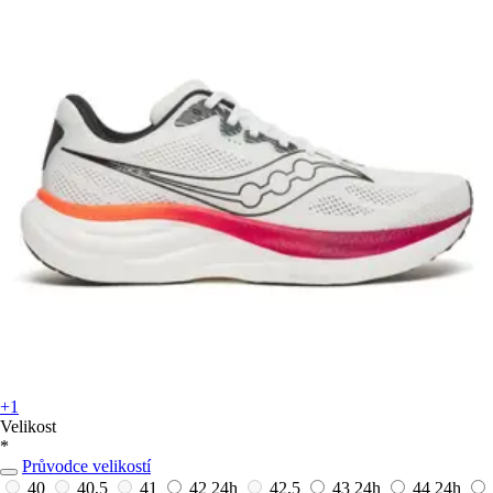
+1
Velikost
*
Průvodce velikostí
40
40,5
41
42
24h
42,5
43
24h
44
24h