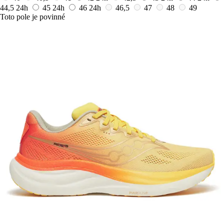
44,5
24h
45
24h
46
24h
46,5
47
48
49
Toto pole je povinné