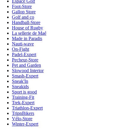
Espace Golf
Foot-Store
Gallop Store
Golf and co
Handball-Store
House of Rugby
La sellerie de Maé
Made in Paradis
Nauti-wave
On-Fight
Padel-Expert
Pecheur-Store
Pet and Garden
Slowood Interior
Smash-Expert
Sneak'In
Sneakids
Sport is good
Training-Fit
Trek-Expert
Triathlon-Expert
TripnBikers
Vélo-Store
Winter-Expert