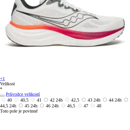
+1
Velikost
*
Průvodce velikostí
40
40,5
41
42
24h
42,5
43
24h
44
24h
44,5
24h
45
24h
46
24h
46,5
47
48
Toto pole je povinné