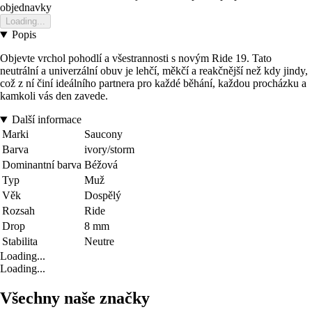
objednavky
Loading...
Popis
Objevte vrchol pohodlí a všestrannosti s novým Ride 19. Tato
neutrální a univerzální obuv je lehčí, měkčí a reakčnější než kdy jindy,
což z ní činí ideálního partnera pro každé běhání, každou procházku a
kamkoli vás den zavede.
Další informace
Marki
Saucony
Barva
ivory/storm
Dominantní barva
Béžová
Typ
Muž
Věk
Dospělý
Rozsah
Ride
Drop
8 mm
Stabilita
Neutre
Loading...
Loading...
Všechny naše značky