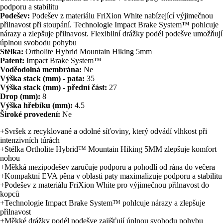
podporu a stabilitu
Podešev:
Podešev z materiálu FriXion White nabízející výjimečnou
přilnavost při stoupání. Technologie Impact Brake System™ pohlcuje
nárazy a zlepšuje přilnavost. Flexibilní drážky podél podešve umožňují
úplnou svobodu pohybu
Stélka:
Ortholite Hybrid Mountain Hiking 5mm
Patent:
Impact Brake System™
Voděodolná membrána:
Ne
Výška stack (mm) - pata:
35
Výška stack (mm) - přední část:
27
Drop (mm):
8
Výška hřebíku (mm):
4.5
Široké provedení:
Ne
+Svršek z recyklované a odolné síťoviny, který odvádí vlhkost při
intenzivních túrách
+Stélka Ortholite Hybrid™ Mountain Hiking 5MM zlepšuje komfort
nohou
+Měkká mezipodešev zaručuje podporu a pohodlí od rána do večera
+Kompaktní EVA pěna v oblasti paty maximalizuje podporu a stabilitu
+Podešev z materiálu FriXion White pro výjimečnou přilnavost do
kopců
+Technologie Impact Brake System™ pohlcuje nárazy a zlepšuje
přilnavost
+Měkké drážky podél podešve zajišťují úplnou svobodu pohybu