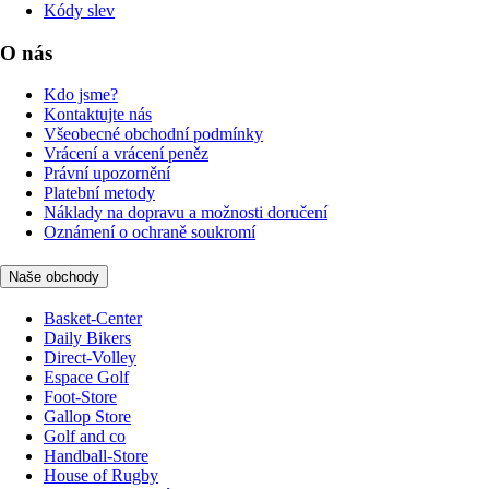
Kódy slev
O nás
Kdo jsme?
Kontaktujte nás
Všeobecné obchodní podmínky
Vrácení a vrácení peněz
Právní upozornění
Platební metody
Náklady na dopravu a možnosti doručení
Oznámení o ochraně soukromí
Naše obchody
Basket-Center
Daily Bikers
Direct-Volley
Espace Golf
Foot-Store
Gallop Store
Golf and co
Handball-Store
House of Rugby