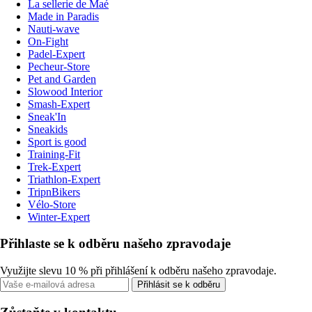
La sellerie de Maé
Made in Paradis
Nauti-wave
On-Fight
Padel-Expert
Pecheur-Store
Pet and Garden
Slowood Interior
Smash-Expert
Sneak'In
Sneakids
Sport is good
Training-Fit
Trek-Expert
Triathlon-Expert
TripnBikers
Vélo-Store
Winter-Expert
Přihlaste se k odběru našeho zpravodaje
Využijte slevu 10 % při přihlášení k odběru našeho zpravodaje.
Přihlásit se k odběru