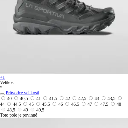
+1
Velikost
*
Průvodce velikostí
40
40,5
41
41,5
42
42,5
43
43,5
44
44,5
45
45,5
46
46,5
47
47,5
48
48,5
49
49,5
Toto pole je povinné