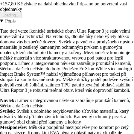
+157,80 Kč
ziskate na dalsi objednavku
Pripsano po potvrzeni vasi
objednavky
Loading...
Popis
Tato třetí verze ikonické turistické obuvi Ultra Raptor 3 je stále velmi
univerzální a technická. Na vrcholky, dlouhé túry nebo výlety blízko
domova vás bezpečně doveze. Svršek z pevného a prodyšného ripstop
materiálu je zesílený kamenným ochranným prvkem a gumovým
obalem, které chrání před kameny a kořeny. Mezipodešev kombinuje
měkký materiál s více strukturovanou vrstvou pod patou pro lepší
podporu. Límec s integrovanou návleku zabraňuje pronikání kamenů,
štěrku a dalších nečistot do boty. Podešev FriXion White s technologií
Impact Brake System™ nabízí výjimečnou přilnavost pro trakci při
stoupání a kontrolované sestupy. Měkké drážky podél podešve zvyšují
pohyblivost při šplhání, zatímco TPU patní zpevnění přidává stabilitu.
Ultra Raptor 3 je robustní terénní obuv, která vás doprovodí kamkoli.
Návlek:
Límec s integrovanou návleku zabraňuje pronikání kamenů,
štěrku a dalších nečistot
Svršek:
Svršek z odolného recyklovaného síťového materiálu, který
odvádí vlhkost při intenzivních túrách. Kamenný ochranný prvek a
gumový obal chrání před kameny a kořeny
Mezipodešev:
Měkká a podpůrná mezipodešev pro komfort po celý
den na stezce. Kompaktní EVA pěna v oblasti paty maximalizuje