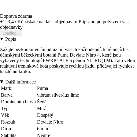
Doprava zdarma
+123,45 Kč
ziskate na dalsi objednavku
Pripsano po potvrzeni vasi
objednavky
Loading...
Popis
Zažijte bezkonkurenční odraz při vašich každodenních trénincích s
dámskými běžeckými botami Puma Deviate Nitro 4, které jsou
vybaveny technologií PWRPLATE a pěnou NITRO(TM). Tato velmi
reaktivní tréninková bota poskytuje rychlou jízdu, přidávající rychlost
každému kroku.
Další informace
Marki
Puma
Barva
vibrant silver/lux lime
Dominantní barva
Šedá
Typ
Muž
Věk
Dospělý
Rozsah
Deviate Nitro
Drop
6 mm
Stabilita
Neutre