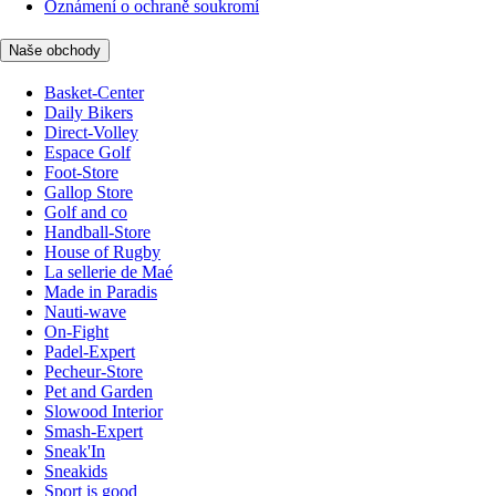
Oznámení o ochraně soukromí
Naše obchody
Basket-Center
Daily Bikers
Direct-Volley
Espace Golf
Foot-Store
Gallop Store
Golf and co
Handball-Store
House of Rugby
La sellerie de Maé
Made in Paradis
Nauti-wave
On-Fight
Padel-Expert
Pecheur-Store
Pet and Garden
Slowood Interior
Smash-Expert
Sneak'In
Sneakids
Sport is good