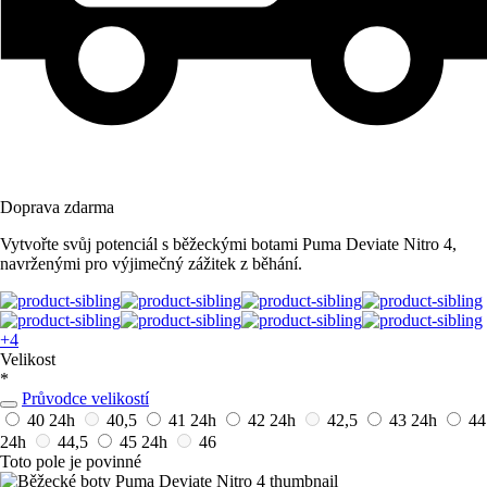
Doprava zdarma
Vytvořte svůj potenciál s běžeckými botami Puma Deviate Nitro 4,
navrženými pro výjimečný zážitek z běhání.
+4
Velikost
*
Průvodce velikostí
40
24h
40,5
41
24h
42
24h
42,5
43
24h
44
24h
44,5
45
24h
46
Toto pole je povinné