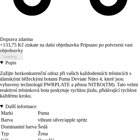
Doprava zdarma
+133,75 Kč
ziskate na dalsi objednavku
Pripsano po potvrzeni vasi
objednavky
Loading...
Popis
Zažijte bezkonkurenční odraz při vašich každodenních trénincích s
dámskými běžeckými botami Puma Deviate Nitro 4, které jsou
vybaveny technologií PWRPLATE a pěnou NITRO(TM). Tato velmi
reaktivní tréninková bota poskytuje rychlou jízdu, přidávající rychlost
každému kroku.
Další informace
Marki
Puma
Barva
vibrant silver/apple spritz
Dominantní barva
Šedá
Typ
Žena