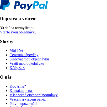
Doprava a vrácení
30 dní na rozmyšlenou
Vraťte svou objednávku
Služby
Můj účet
Centrum nápovědy
Sledovat mou objednávku
Vrátit mou objednávku
Kódy slev
O nás
Kdo jsme?
Kontaktujte nás
Všeobecné obchodní podmínky
Vrácení a vrácení peněz
Právní upozornění