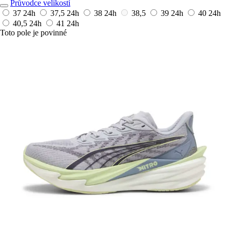
Průvodce velikostí
37
24h
37,5
24h
38
24h
38,5
39
24h
40
24h
40,5
24h
41
24h
Toto pole je povinné