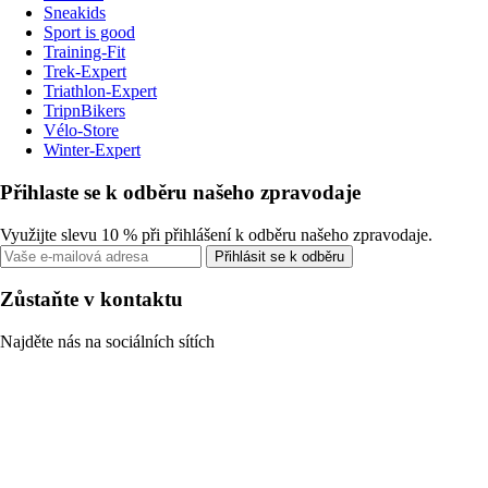
Sneakids
Sport is good
Training-Fit
Trek-Expert
Triathlon-Expert
TripnBikers
Vélo-Store
Winter-Expert
Přihlaste se k odběru našeho zpravodaje
Využijte slevu 10 % při přihlášení k odběru našeho zpravodaje.
Přihlásit se k odběru
Zůstaňte v kontaktu
Najděte nás na sociálních sítích