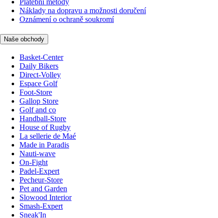
Platební metody
Náklady na dopravu a možnosti doručení
Oznámení o ochraně soukromí
Naše obchody
Basket-Center
Daily Bikers
Direct-Volley
Espace Golf
Foot-Store
Gallop Store
Golf and co
Handball-Store
House of Rugby
La sellerie de Maé
Made in Paradis
Nauti-wave
On-Fight
Padel-Expert
Pecheur-Store
Pet and Garden
Slowood Interior
Smash-Expert
Sneak'In