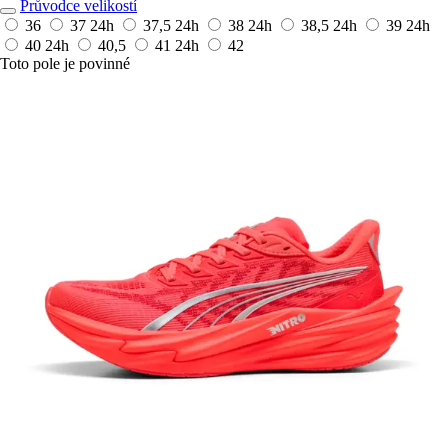
Průvodce velikostí
36
37
24h
37,5
24h
38
24h
38,5
24h
39
24h
40
24h
40,5
41
24h
42
Toto pole je povinné