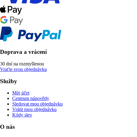
Doprava a vrácení
30 dní na rozmyšlenou
Vraťte svou objednávku
Služby
Můj účet
Centrum nápovědy
Sledovat mou objednávku
Vrátit mou objednávku
Kódy slev
O nás