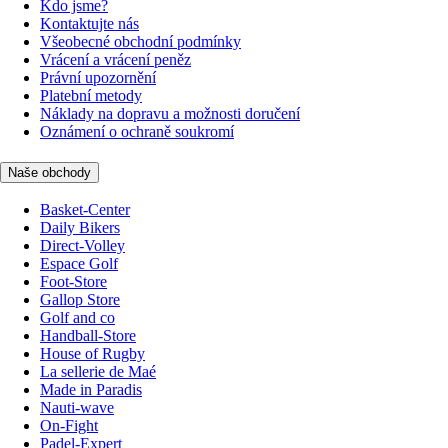
Kdo jsme?
Kontaktujte nás
Všeobecné obchodní podmínky
Vrácení a vrácení peněz
Právní upozornění
Platební metody
Náklady na dopravu a možnosti doručení
Oznámení o ochraně soukromí
Naše obchody
Basket-Center
Daily Bikers
Direct-Volley
Espace Golf
Foot-Store
Gallop Store
Golf and co
Handball-Store
House of Rugby
La sellerie de Maé
Made in Paradis
Nauti-wave
On-Fight
Padel-Expert