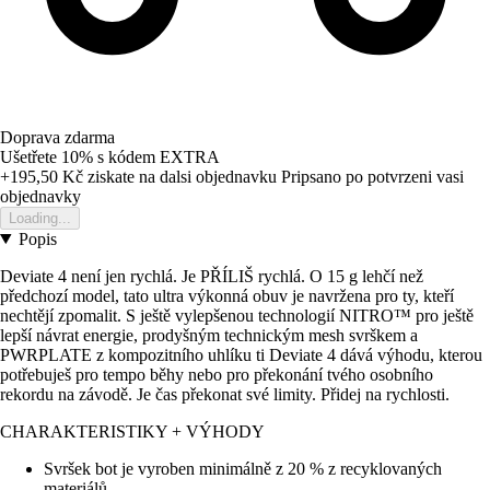
Doprava zdarma
Ušetřete 10%
s kódem
EXTRA
+195,50 Kč
ziskate na dalsi objednavku
Pripsano po potvrzeni vasi
objednavky
Loading...
Popis
Deviate 4 není jen rychlá. Je PŘÍLIŠ rychlá. O 15 g lehčí než
předchozí model, tato ultra výkonná obuv je navržena pro ty, kteří
nechtějí zpomalit. S ještě vylepšenou technologií NITRO™ pro ještě
lepší návrat energie, prodyšným technickým mesh svrškem a
PWRPLATE z kompozitního uhlíku ti Deviate 4 dává výhodu, kterou
potřebuješ pro tempo běhy nebo pro překonání tvého osobního
rekordu na závodě. Je čas překonat své limity. Přidej na rychlosti.
CHARAKTERISTIKY + VÝHODY
Svršek bot je vyroben minimálně z 20 % z recyklovaných
materiálů