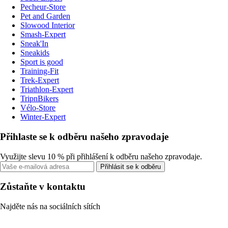
Pecheur-Store
Pet and Garden
Slowood Interior
Smash-Expert
Sneak'In
Sneakids
Sport is good
Training-Fit
Trek-Expert
Triathlon-Expert
TripnBikers
Vélo-Store
Winter-Expert
Přihlaste se k odběru našeho zpravodaje
Využijte slevu 10 % při přihlášení k odběru našeho zpravodaje.
Přihlásit se k odběru
Zůstaňte v kontaktu
Najděte nás na sociálních sítích