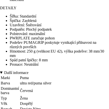
DETAILY
Šířka: Standardní
Špička: Zaoblená
Uzavření: Šněrování
Podpatěn: Plochý podpatek
Polstrování: maximální
PWRPLATE zaručuje pohon
Podešev PUMAGRIP poskytuje vynikající přilnavost na
různých površích
Hmotnost: 250 g (velikost EU 42), výška podešve: 38 mm/30
mm
Spád patní špičky: 8 mm
Pronace: Neutrální
Další informace
Marki
Puma
Barva
ultra red/puma silver
Dominantní
Červená
barva
Typ
Žena
Věk
Dospělý
Rozsah
Deviate Nitro