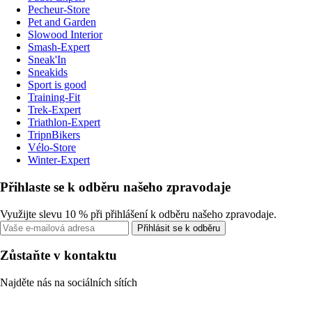
Pecheur-Store
Pet and Garden
Slowood Interior
Smash-Expert
Sneak'In
Sneakids
Sport is good
Training-Fit
Trek-Expert
Triathlon-Expert
TripnBikers
Vélo-Store
Winter-Expert
Přihlaste se k odběru našeho zpravodaje
Využijte slevu 10 % při přihlášení k odběru našeho zpravodaje.
Přihlásit se k odběru
Zůstaňte v kontaktu
Najděte nás na sociálních sítích