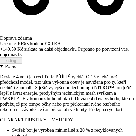
Doprava zdarma
Ušetřete 10%
s kódem
EXTRA
+140,50 Kč
ziskate na dalsi objednavku
Pripsano po potvrzeni vasi
objednavky
Loading...
Popis
Deviate 4 není jen rychlá. Je PŘÍLIŠ rychlá. O 15 g lehčí než
předchozí model, tato ultra výkonná obuv je navržena pro ty, kteří
nechtějí zpomalit. S ještě vylepšenou technologií NITRO™ pro ještě
lepší návrat energie, prodyšným technickým mesh svrškem a
PWRPLATE z kompozitního uhlíku ti Deviate 4 dává výhodu, kterou
potřebuješ pro tempo běhy nebo pro překonání tvého osobního
rekordu na závodě. Je čas překonat své limity. Přidej na rychlosti.
CHARAKTERISTIKY + VÝHODY
Svršek bot je vyroben minimálně z 20 % z recyklovaných
materiálů