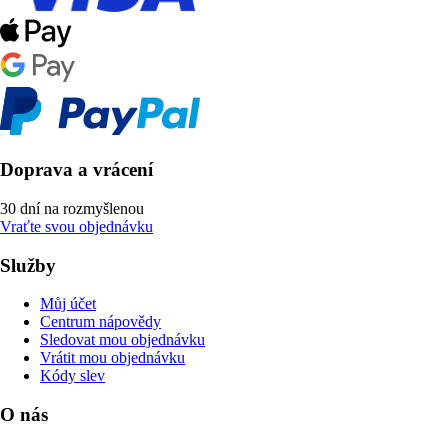
Doprava a vrácení
30 dní na rozmyšlenou
Vraťte svou objednávku
Služby
Můj účet
Centrum nápovědy
Sledovat mou objednávku
Vrátit mou objednávku
Kódy slev
O nás