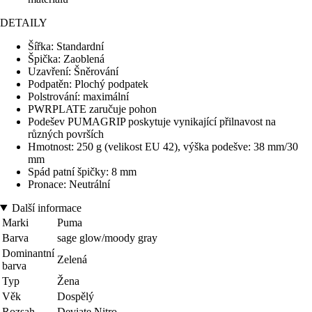
DETAILY
Šířka: Standardní
Špička: Zaoblená
Uzavření: Šněrování
Podpatěn: Plochý podpatek
Polstrování: maximální
PWRPLATE zaručuje pohon
Podešev PUMAGRIP poskytuje vynikající přilnavost na
různých površích
Hmotnost: 250 g (velikost EU 42), výška podešve: 38 mm/30
mm
Spád patní špičky: 8 mm
Pronace: Neutrální
Další informace
Marki
Puma
Barva
sage glow/moody gray
Dominantní
Zelená
barva
Typ
Žena
Věk
Dospělý
Rozsah
Deviate Nitro