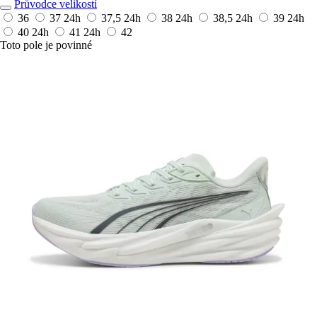
Průvodce velikostí
36
37
24h
37,5
24h
38
24h
38,5
24h
39
24h
40
24h
41
24h
42
Toto pole je povinné