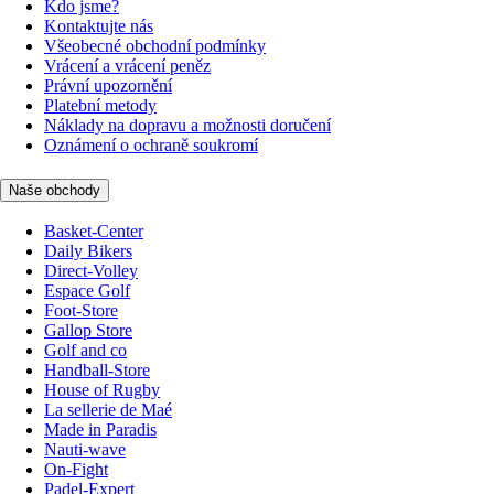
Kdo jsme?
Kontaktujte nás
Všeobecné obchodní podmínky
Vrácení a vrácení peněz
Právní upozornění
Platební metody
Náklady na dopravu a možnosti doručení
Oznámení o ochraně soukromí
Naše obchody
Basket-Center
Daily Bikers
Direct-Volley
Espace Golf
Foot-Store
Gallop Store
Golf and co
Handball-Store
House of Rugby
La sellerie de Maé
Made in Paradis
Nauti-wave
On-Fight
Padel-Expert