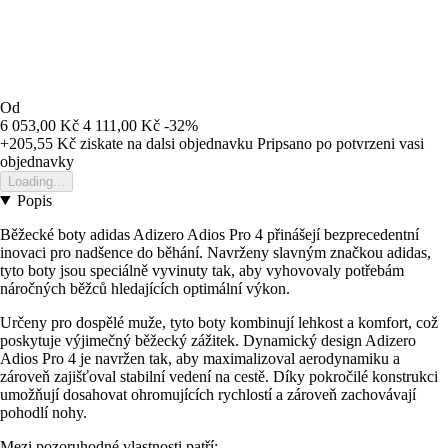
Od
6 053,00 Kč
4 111,00 Kč
-32%
+205,55 Kč
ziskate na dalsi objednavku
Pripsano po potvrzeni vasi
objednavky
Loading...
Popis
Běžecké boty adidas Adizero Adios Pro 4 přinášejí bezprecedentní
inovaci pro nadšence do běhání. Navrženy slavným značkou adidas,
tyto boty jsou speciálně vyvinuty tak, aby vyhovovaly potřebám
náročných běžců hledajících optimální výkon.
Určeny pro dospělé muže, tyto boty kombinují lehkost a komfort, což
poskytuje výjimečný běžecký zážitek. Dynamický design Adizero
Adios Pro 4 je navržen tak, aby maximalizoval aerodynamiku a
zároveň zajišťoval stabilní vedení na cestě. Díky pokročilé konstrukci
umožňují dosahovat ohromujících rychlostí a zároveň zachovávají
pohodlí nohy.
Mezi pozoruhodné vlastnosti patří: