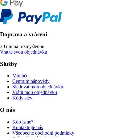
Doprava a vrácení
30 dní na rozmyšlenou
Vraťte svou objednávku
Služby
Můj účet
Centrum nápovědy
Sledovat mou objednávku
Vrátit mou objednávku
Kódy slev
O nás
Kdo jsme?
Kontaktujte nás
Všeobecné obchodní podmínky