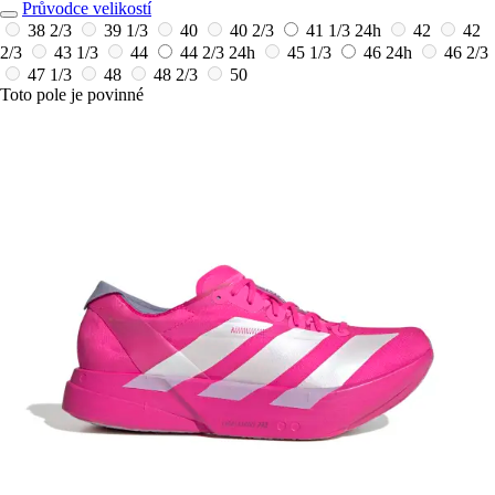
Průvodce velikostí
38 2/3
39 1/3
40
40 2/3
41 1/3
24h
42
42
2/3
43 1/3
44
44 2/3
24h
45 1/3
46
24h
46 2/3
47 1/3
48
48 2/3
50
Toto pole je povinné