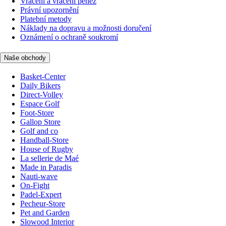
Vrácení a vrácení peněz
Právní upozornění
Platební metody
Náklady na dopravu a možnosti doručení
Oznámení o ochraně soukromí
Naše obchody
Basket-Center
Daily Bikers
Direct-Volley
Espace Golf
Foot-Store
Gallop Store
Golf and co
Handball-Store
House of Rugby
La sellerie de Maé
Made in Paradis
Nauti-wave
On-Fight
Padel-Expert
Pecheur-Store
Pet and Garden
Slowood Interior