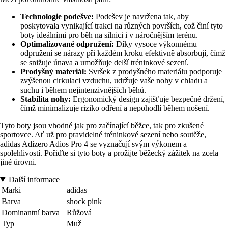
Technologie podešve:
Podešev je navržena tak, aby
poskytovala vynikající trakci na různých površích, což činí tyto
boty ideálními pro běh na silnici i v náročnějším terénu.
Optimalizované odpružení:
Díky vysoce výkonnému
odpružení se nárazy při každém kroku efektivně absorbují, čímž
se snižuje únava a umožňuje delší tréninkové sezení.
Prodyšný materiál:
Svršek z prodyšného materiálu podporuje
zvýšenou cirkulaci vzduchu, udržuje vaše nohy v chladu a
suchu i během nejintenzivnějších běhů.
Stabilita nohy:
Ergonomický design zajišťuje bezpečné držení,
čímž minimalizuje riziko odření a nepohodlí během nošení.
Tyto boty jsou vhodné jak pro začínající běžce, tak pro zkušené
sportovce. Ať už pro pravidelné tréninkové sezení nebo soutěže,
adidas Adizero Adios Pro 4 se vyznačují svým výkonem a
spolehlivostí. Pořiďte si tyto boty a prožijte běžecký zážitek na zcela
jiné úrovni.
Další informace
Marki
adidas
Barva
shock pink
Dominantní barva
Růžová
Typ
Muž