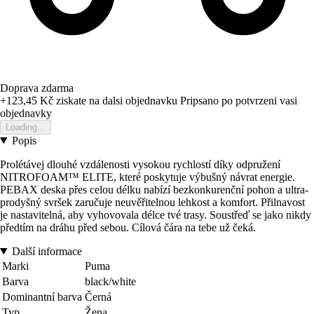
Doprava zdarma
+123,45 Kč
ziskate na dalsi objednavku
Pripsano po potvrzeni vasi
objednavky
Loading...
Popis
Prolétávej dlouhé vzdálenosti vysokou rychlostí díky odpružení
NITROFOAM™ ELITE, které poskytuje výbušný návrat energie.
PEBAX deska přes celou délku nabízí bezkonkurenční pohon a ultra-
prodyšný svršek zaručuje neuvěřitelnou lehkost a komfort. Přilnavost
je nastavitelná, aby vyhovovala délce tvé trasy. Soustřeď se jako nikdy
předtím na dráhu před sebou. Cílová čára na tebe už čeká.
Další informace
Marki
Puma
Barva
black/white
Dominantní barva
Černá
Typ
Žena