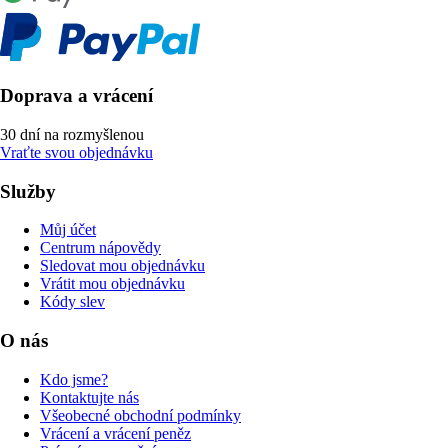
Doprava a vrácení
30 dní na rozmyšlenou
Vraťte svou objednávku
Služby
Můj účet
Centrum nápovědy
Sledovat mou objednávku
Vrátit mou objednávku
Kódy slev
O nás
Kdo jsme?
Kontaktujte nás
Všeobecné obchodní podmínky
Vrácení a vrácení peněz