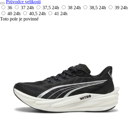
Průvodce velikostí
36
37
24h
37,5
24h
38
24h
38,5
24h
39
24h
40
24h
40,5
24h
41
24h
Toto pole je povinné