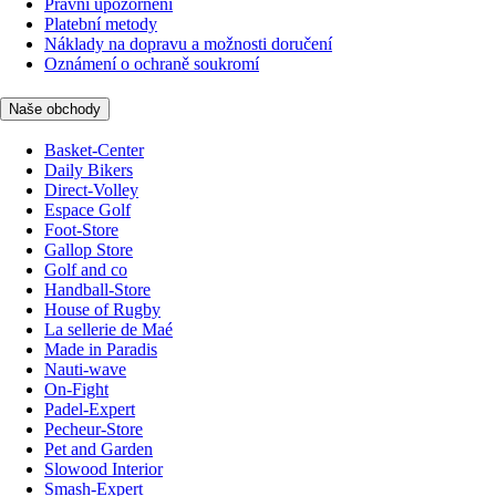
Právní upozornění
Platební metody
Náklady na dopravu a možnosti doručení
Oznámení o ochraně soukromí
Naše obchody
Basket-Center
Daily Bikers
Direct-Volley
Espace Golf
Foot-Store
Gallop Store
Golf and co
Handball-Store
House of Rugby
La sellerie de Maé
Made in Paradis
Nauti-wave
On-Fight
Padel-Expert
Pecheur-Store
Pet and Garden
Slowood Interior
Smash-Expert