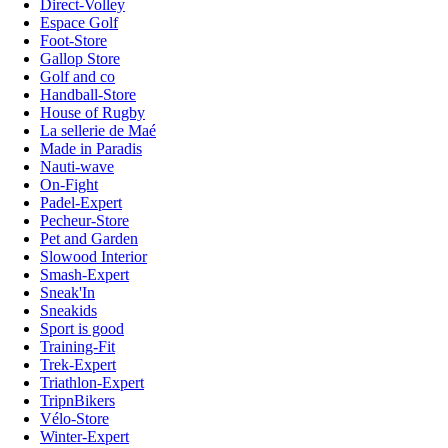
Direct-Volley
Espace Golf
Foot-Store
Gallop Store
Golf and co
Handball-Store
House of Rugby
La sellerie de Maé
Made in Paradis
Nauti-wave
On-Fight
Padel-Expert
Pecheur-Store
Pet and Garden
Slowood Interior
Smash-Expert
Sneak'In
Sneakids
Sport is good
Training-Fit
Trek-Expert
Triathlon-Expert
TripnBikers
Vélo-Store
Winter-Expert