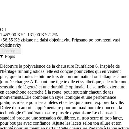
Od
1 452,00 Kč
1 131,00 Kč
-22%
+56,55 Kč
ziskate na dalsi objednavku
Pripsano po potvrzeni vasi
objednavky
Loading...
Popis
Découvre la polyvalence de la chaussure Runfalcon 6. Inspirée de
l'héritage running adidas, elle est conçue pour celles qui en veulent
plus, que tu foules le bitume lors de ton run matinal ou t'attaques à une
journée chargée.Affichant une tige textile et synthétique, elle offre une
sensation de légèreté et une durabilité optimale. La semelle extérieure
en caoutchouc accroche à la route, pour soutenir chacun de tes
mouvements.Elle combine un style iconique et une performance
pratique, idéale pour les athlètes et celles qui aiment explorer la ville.
Dotée d'un amorti supplémentaire pour un maximum de douceur, la
technologie Cloudfoam assure plus de dynamisme.Le chaussant
standard procure une sensation équilibrée, ni trop serré ni trop large,
pour bouger avec confiance. Ajuste les lacets selon ton allure et ton
activité pour un maintien parfait.Cette chaussure s'adapte à ta vie active