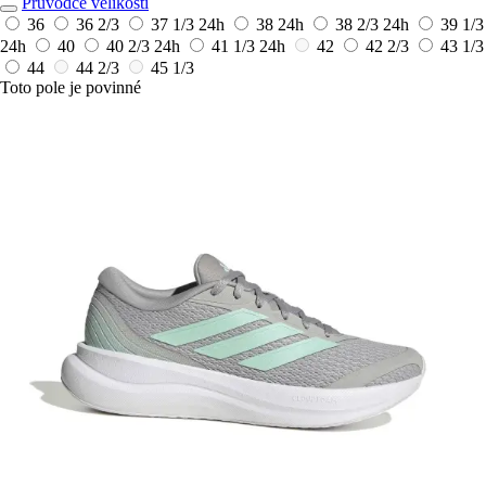
Průvodce velikostí
36
36 2/3
37 1/3
24h
38
24h
38 2/3
24h
39 1/3
24h
40
40 2/3
24h
41 1/3
24h
42
42 2/3
43 1/3
44
44 2/3
45 1/3
Toto pole je povinné