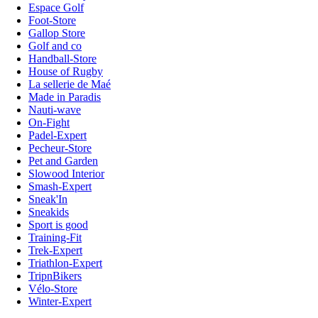
Espace Golf
Foot-Store
Gallop Store
Golf and co
Handball-Store
House of Rugby
La sellerie de Maé
Made in Paradis
Nauti-wave
On-Fight
Padel-Expert
Pecheur-Store
Pet and Garden
Slowood Interior
Smash-Expert
Sneak'In
Sneakids
Sport is good
Training-Fit
Trek-Expert
Triathlon-Expert
TripnBikers
Vélo-Store
Winter-Expert