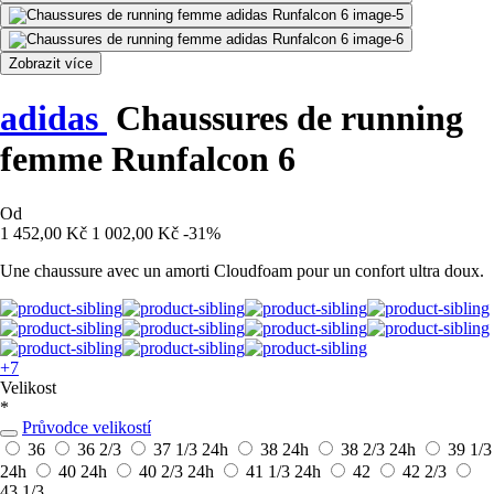
Zobrazit více
adidas
Chaussures de running
femme Runfalcon 6
Od
1 452,00 Kč
1 002,00 Kč
-31%
Une chaussure avec un amorti Cloudfoam pour un confort ultra doux.
+7
Velikost
*
Průvodce velikostí
36
36 2/3
37 1/3
24h
38
24h
38 2/3
24h
39 1/3
24h
40
24h
40 2/3
24h
41 1/3
24h
42
42 2/3
43 1/3