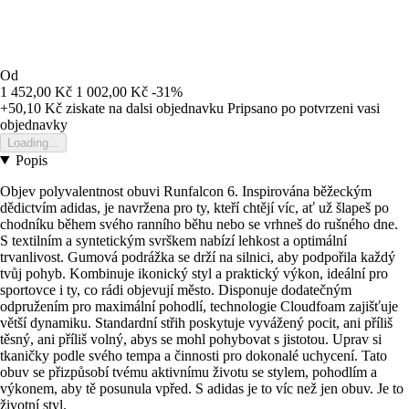
Od
1 452,00 Kč
1 002,00 Kč
-31%
+50,10 Kč
ziskate na dalsi objednavku
Pripsano po potvrzeni vasi
objednavky
Loading...
Popis
Objev polyvalentnost obuvi Runfalcon 6. Inspirována běžeckým
dědictvím adidas, je navržena pro ty, kteří chtějí víc, ať už šlapeš po
chodníku během svého ranního běhu nebo se vrhneš do rušného dne.
S textilním a syntetickým svrškem nabízí lehkost a optimální
trvanlivost. Gumová podrážka se drží na silnici, aby podpořila každý
tvůj pohyb. Kombinuje ikonický styl a praktický výkon, ideální pro
sportovce i ty, co rádi objevují město. Disponuje dodatečným
odpružením pro maximální pohodlí, technologie Cloudfoam zajišťuje
větší dynamiku. Standardní střih poskytuje vyvážený pocit, ani příliš
těsný, ani příliš volný, abys se mohl pohybovat s jistotou. Uprav si
tkaničky podle svého tempa a činnosti pro dokonalé uchycení. Tato
obuv se přizpůsobí tvému aktivnímu životu se stylem, pohodlím a
výkonem, aby tě posunula vpřed. S adidas je to víc než jen obuv. Je to
životní styl.