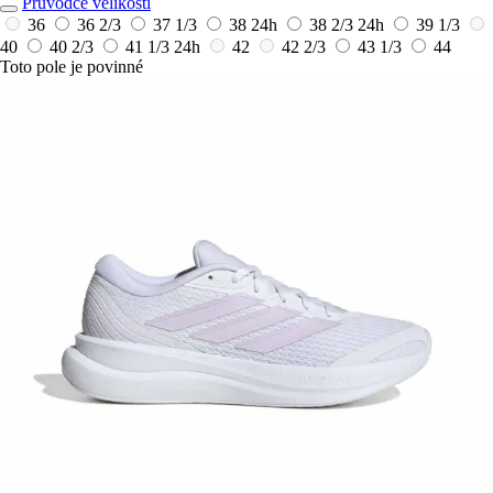
Průvodce velikostí
36
36 2/3
37 1/3
38
24h
38 2/3
24h
39 1/3
40
40 2/3
41 1/3
24h
42
42 2/3
43 1/3
44
Toto pole je povinné