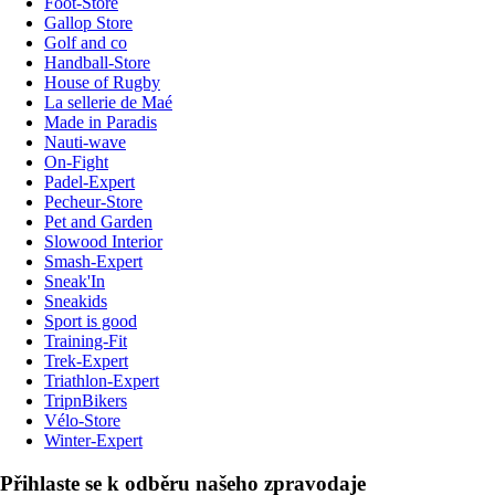
Foot-Store
Gallop Store
Golf and co
Handball-Store
House of Rugby
La sellerie de Maé
Made in Paradis
Nauti-wave
On-Fight
Padel-Expert
Pecheur-Store
Pet and Garden
Slowood Interior
Smash-Expert
Sneak'In
Sneakids
Sport is good
Training-Fit
Trek-Expert
Triathlon-Expert
TripnBikers
Vélo-Store
Winter-Expert
Přihlaste se k odběru našeho zpravodaje