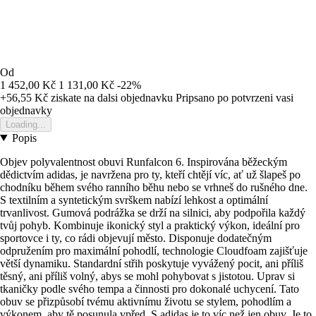
Od
1 452,00 Kč
1 131,00 Kč
-22%
+56,55 Kč
ziskate na dalsi objednavku
Pripsano po potvrzeni vasi
objednavky
Loading...
Popis
Objev polyvalentnost obuvi Runfalcon 6. Inspirována běžeckým
dědictvím adidas, je navržena pro ty, kteří chtějí víc, ať už šlapeš po
chodníku během svého ranního běhu nebo se vrhneš do rušného dne.
S textilním a syntetickým svrškem nabízí lehkost a optimální
trvanlivost. Gumová podrážka se drží na silnici, aby podpořila každý
tvůj pohyb. Kombinuje ikonický styl a praktický výkon, ideální pro
sportovce i ty, co rádi objevují město. Disponuje dodatečným
odpružením pro maximální pohodlí, technologie Cloudfoam zajišťuje
větší dynamiku. Standardní střih poskytuje vyvážený pocit, ani příliš
těsný, ani příliš volný, abys se mohl pohybovat s jistotou. Uprav si
tkaničky podle svého tempa a činnosti pro dokonalé uchycení. Tato
obuv se přizpůsobí tvému aktivnímu životu se stylem, pohodlím a
výkonem, aby tě posunula vpřed. S adidas je to víc než jen obuv. Je to