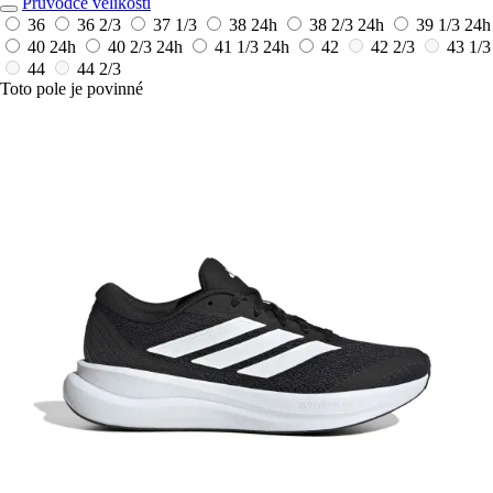
Průvodce velikostí
36
36 2/3
37 1/3
38
24h
38 2/3
24h
39 1/3
24h
40
24h
40 2/3
24h
41 1/3
24h
42
42 2/3
43 1/3
44
44 2/3
Toto pole je povinné