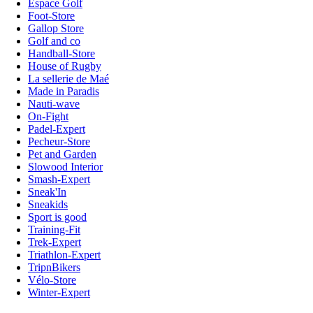
Espace Golf
Foot-Store
Gallop Store
Golf and co
Handball-Store
House of Rugby
La sellerie de Maé
Made in Paradis
Nauti-wave
On-Fight
Padel-Expert
Pecheur-Store
Pet and Garden
Slowood Interior
Smash-Expert
Sneak'In
Sneakids
Sport is good
Training-Fit
Trek-Expert
Triathlon-Expert
TripnBikers
Vélo-Store
Winter-Expert